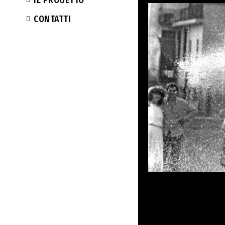
CONTATTI